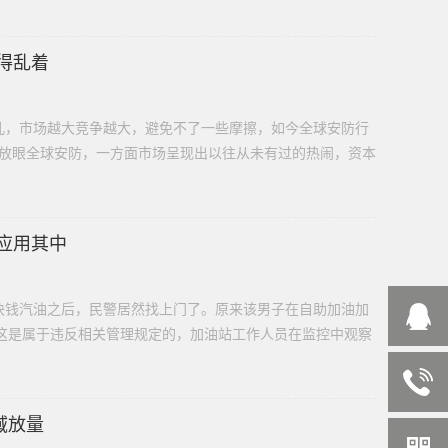
得乱着
儿，市场越大竞争越大，避免不了一些摩擦，如今全球安防行
，放眼全球安防，一方面市场呈现出以往从未有过的热闹，资本
应用其中
00块钱汽油之后，民警居然找上门了。原来该男子在自助加油加
这是属于违反相关管理规定的，加油站工作人员在监控中观察
域放量