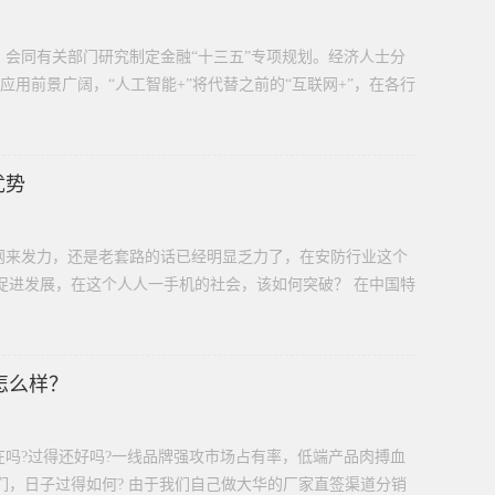
署，会同有关部门研究制定金融“十三五”专项规划。经济人士分
应用前景广阔，“人工智能+”将代替之前的“互联网+”，在各行
优势
网来发力，还是老套路的话已经明显乏力了，在安防行业这个
促进发展，在这个人人一手机的社会，该如何突破？ 在中国特
怎么样？
吗?过得还好吗?一线品牌强攻市场占有率，低端产品肉搏血
们，日子过得如何? 由于我们自己做大华的厂家直签渠道分销