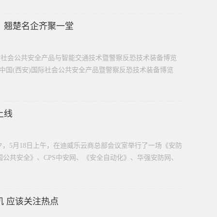
幕，翘楚名企齐聚一堂
)国际社会公共安全产品与智能交通技术暨警察反恐技术装备博览
016中国(西安)国际社会公共安全产品暨警察反恐技术装备博览
上线
夕，5月18日上午，在迪威乐云商总部会议室举行了一场《安防
国公共安全》、CPS中安网、《安全自动化》、华强安防网、
 应该关注热点