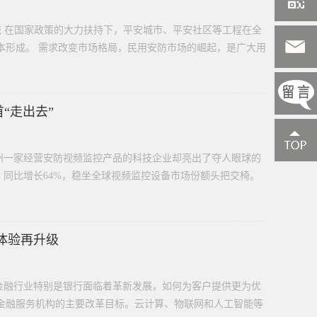
统 在国家政策的大力扶持下，平安城市、平安社区等工程在全
本形成。 需求改变市场格局，民用安防市场的崛起，是广大用
“走出去”
州一家经营安防视频监控产品的科技企业却亮出了夺人眼球的
美元，同比增长64%，稳坐全球视频监控设备市场份额头把交椅。
户体验再升级
金融行业特别是银行面临着革新发展，如何为客户提供更为优
金融服务机构的主要改革目标。云计算、物联网和人工智能等