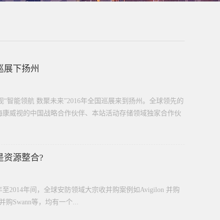
巡展下扬州
视“智能领航 数聚未来”2016年全国巡展来到扬州。全球领先的
海康威视的中国战略合作伙伴、本站活动存储领域独家合作伙
是资源整合?
2014年间，全球安防领域大宗收并购案例如Avigilon 并购
nova并购Swann等，均有一个...