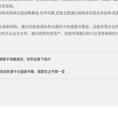
资本游戏。
并购来达成战略重组,合作共赢,还是企图通过收购来实现业务延伸,拓
起收购，通过控股或是私有化最终为完成兼并重组，迅速实现企业的
力的大企业为主导，通过收购优良资产，完成市场细分和行业竞争格局的
据联手海康威视，安防巡展下扬州
6西安安防展今日盛装开幕，翘楚名企齐聚一堂