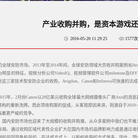
产业收购并购，是资本游戏还
2016-05-20 11:29:25
1577
市场，2013年至2014年间，全球安防领域大宗收并购案例如Avigilon 并购 Vi
明显的特征，视频分析公司VideoIQ、视频管理软件公司milestone及
三家技术型安防企业的收购，Avigilon、Canon和Infinova可快
5年，2月份Canon以28亿美元收购全球最大网络摄像头厂商Axis
构的重新洗牌。而此项收购案的促成，从客观原因来讲，则源自于2010~
临着更严峻的竞争。
，国内安防市场也迎来了大规模的收购并购潮，从众多案例中我们也不难
布局、通过收购区域代表性企业扩大在国内市场的品牌影响力或是通过收
例的共同现象和目的。在达成方式上，以股权收购的方式居多，因此，国