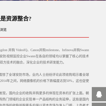
是资源整合?
次浏览
deoIQ、Canon并购milestone、Infinova并购Swann
DIY安防视频监控企业Swann在各自的领域均以掌握了核心的技术
速的达成双方技术的融合，深化企业的技术研发能力。
的消息震惊了全球安防市场，业内人士纷纷评论此项收购昭示着全球
2014年之间，网络摄像机的价格下跌幅度达到50%，这也促使
发现，国内企业的收购并购更多的体现在资本的扩张上面。朝
购热门领域的企业实现单一产品结构的业务延伸，这些是国内
内市场的收购并购更多的是以资本市场为准入门槛，上市者才